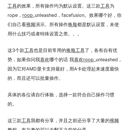
工具
的效果，所有操作均为默认设置。这三款
工具
为
rope，
roop
_unleashed，facefusion。效果哪个好，你
们自己看
视频
演示。所有操作
换脸
都是默认设置，未使
用什么技巧或者特殊设置之类。。。
这3个款
工具
也是目前常用的
换脸
工具
了，各有自有优
势，如果你问我
喜欢
哪个的话 我
喜欢
roop
_unleashed，
因为它对AMD显卡支持最好，用A卡处理起来速度最快
的，而且还可以批量操作。
具体的各位请自行体验，选择一款符合自己操作习惯
的。
这三款
工具
我都有分享，并且之前还分享了大量的
视频
教程
，有兴趣的可以去翻下之前的分享。