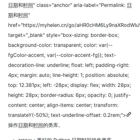
日期
和
时间
" class="anchor" aria-label="Permalink:
日
期
和
时间
"
href="https://myhelen.cn/go/aHR0cHM6Ly9naXRod
target="_blank" style="box-sizing: border-box;
background-color: transparent; color: var(--
fgColor-accent, var(--color-accent-fg)); text-
decoration-line: underline; float: left; padding-right:
4px; margin: auto; line-height: 1; position: absolute;
top: 12.381px; left: -28px; display: flex; width: 28px;
height: 28px; border-radius: 6px; opacity: 0; justify-
content: center; align-items: center; transform:
translateY(-50%); text-underline-offset: 0.2rem;">
操作
日期
和
时间
的类库。
arrow
：更好的 Python
日期
时间
操作类库。