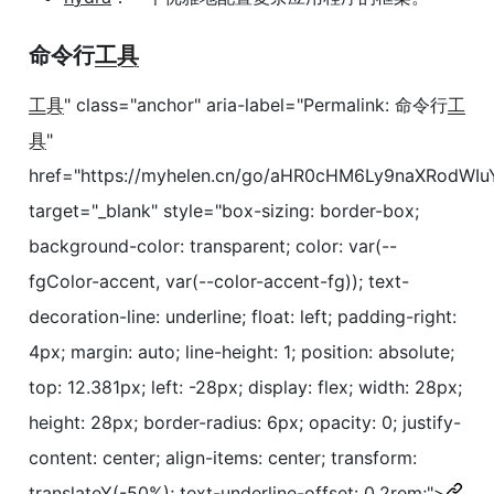
命令行
工具
工具
" class="anchor" aria-label="Permalink: 命令行
工
具
"
href="https://myhelen.cn/go/aHR0cHM6Ly9naXRod
target="_blank" style="box-sizing: border-box;
background-color: transparent; color: var(--
fgColor-accent, var(--color-accent-fg)); text-
decoration-line: underline; float: left; padding-right:
4px; margin: auto; line-height: 1; position: absolute;
top: 12.381px; left: -28px; display: flex; width: 28px;
height: 28px; border-radius: 6px; opacity: 0; justify-
content: center; align-items: center; transform:
translateY(-50%); text-underline-offset: 0.2rem;">