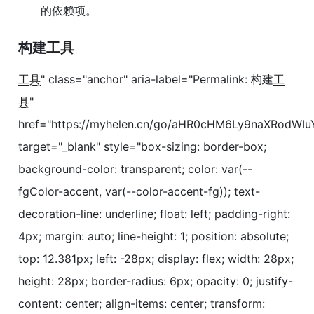
的依赖项。
构建
工具
工具
" class="anchor" aria-label="Permalink: 构建
工
具
"
href="https://myhelen.cn/go/aHR0cHM6Ly9naXRod
target="_blank" style="box-sizing: border-box;
background-color: transparent; color: var(--
fgColor-accent, var(--color-accent-fg)); text-
decoration-line: underline; float: left; padding-right:
4px; margin: auto; line-height: 1; position: absolute;
top: 12.381px; left: -28px; display: flex; width: 28px;
height: 28px; border-radius: 6px; opacity: 0; justify-
content: center; align-items: center; transform: