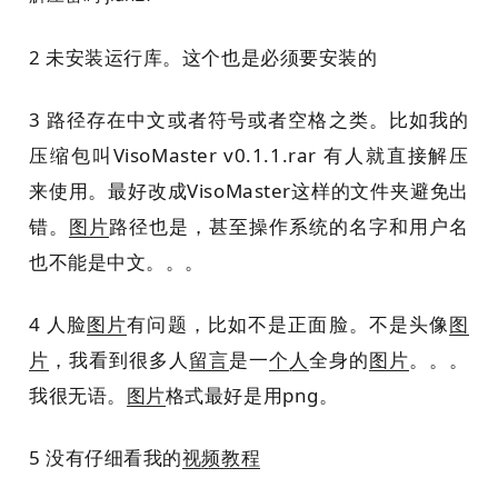
2 未安装运行库。这个也是必须要安装的
3 路径存在中文或者符号或者空格之类。比如我的
压缩包叫VisoMaster v0.1.1.rar 有人就直接解压
来使用。最好改成VisoMaster这样的文件夹避免出
错。
图片
路径也是，甚至操作系统的名字和用户名
也不能是中文。。。
4 人脸
图片
有问题，比如不是正面脸。不是头像
图
片
，我看到很多人
留言
是一
个人
全身的
图片
。。。
我很无语。
图片
格式最好是用png。
5 没有仔细看我的
视频
教程